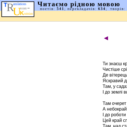
◄
Ти знаєш кр
Чистіше срі
Де вітерець
Яскравий д
Там, у сада
І до землі 
Там очерет 
А небокрай
І до роботи
Цей край с
Там, над ст