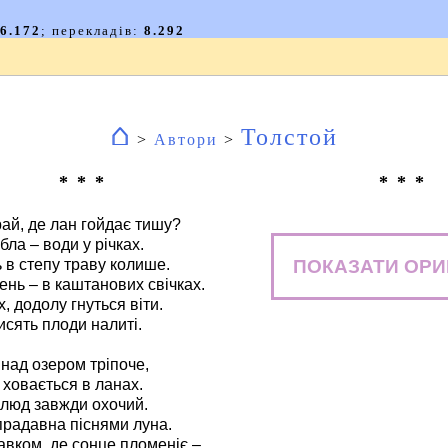
⌂
Толстой
>
Автори
>
* * *
* * *
ай, де лан гойдає тишу?
бла – води у річках.
ПОКАЗАТИ ОРИ
 в степу траву колише.
ень – в каштанових свічках.
х, додолу гнуться віти.
висять плоди налиті.
над озером тріпоче,
 ховається в ланах.
 люд завжди охочий.
прадавна піснями луна.
авком, де сонце пломеніє –