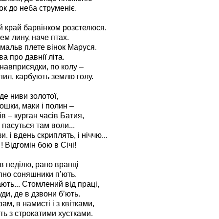
к до неба струменіє.
й край барвінком розстелюся.
ем лину, наче птах.
 мальв плете вінок Маруся.
ва про давнії літа.
 навприсядки, по колу –
пил, карбують землю голу.
 де ниви золотої,
ошки, маки і полин –
в – курган часів Батия,
 пасуться там воли...
. і вдень скриплять, і ніччю...
! Відгомін бою в Січі!
 в неділю, рано вранці
пно соняшники п’ють.
ють... Стомлений від праці,
уди, де в дзвони б’ють.
ам, в намисті і з квітками,
ть з строкатими хустками.