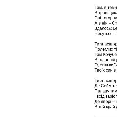
Там, в темні
В траві цик
Світ огорну
А в ній – С
Здалось: б
Несуться з
Ти знаєш кр
Полеглих ті
Там Кочубей
В останній 
О, скільки ї
Твоїх синів 
Ти знаєш кра
Де Сейм тече
Палацу там
І вхід заріс
Де двері – 
В той край 