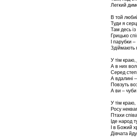
Легкий димо
В той люби
Туди я серц
Там десь із
Грицько спі
І парубки –
Здіймають 
У тім краю,
А в них вол
Серед степі
А вдалині –
Повзуть вози
А ви – чуби 
У тім краю,
Росу неква
Птахи співа
Іде народ т
І в Божий хр
Дівчата йду