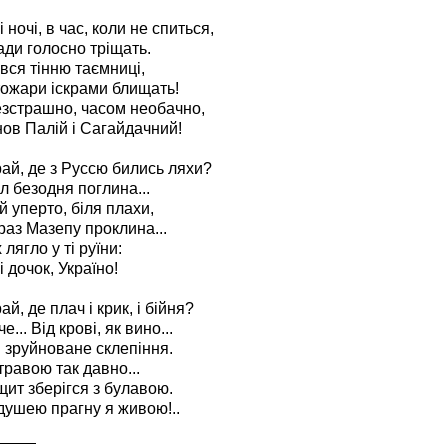
 ночі, в час, коли не спиться,
ади голосно тріщать.
вся тінню таємниці,
тожари іскрами блищать!
езстрашно, часом необачно,
нов Палій і Сагайдачний!
ай, де з Руссю бились ляхи?
л безодня поглина...
 уперто, біля плахи,
раз Мазепу проклина...
х лягло у ті руїни:
і дочок, Україно!
й, де плач і крик, і бійня?
... Від крові, як вино...
 зруйноване склепіння.
 травою так давно...
щит зберігся з булавою.
душею прагну я живою!..