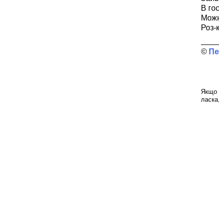
В гос
Можн
Роз-
Пе
Якщо 
ласка