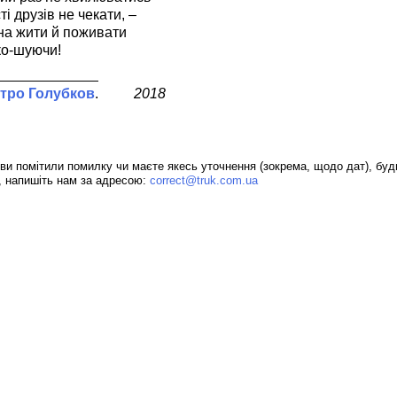
ті друзів не чекати, –
а жити й поживати
ко-шуючи!
тро Голубков
2018
ви помітили помилку чи маєте якесь уточнення (зокрема, щодо дат), буд
, напишіть нам за адресою:
correct@truk.com.ua