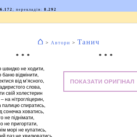
⌂
Танич
>
Автори
>
* * *
* * *
 швидко не ходити,
 баню відмінити,
ПОКАЗАТИ ОРИГІНАЛ
ектися від м’ясного,
задиристого слова,
ти свій холестерин
 – на нітрогліцерин,
а палицю спиратись,
ід сонечка ховатись,
го не піднімати,
го не пригортати,
нім морі не купатись,
ий раз не хвилюватись