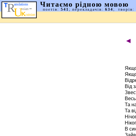
◄
Якщо
Якщо
Відр
Від 
Звес
Весь
Та н
Та в
Нічо
Ніко
В си
Зайв