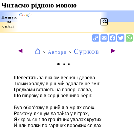
⌂
◄
►
Сурков
>
Автори
>
* * *
Шелестять за вікном весняні дерева,
Тільки холоду вірш мій здолати не зміг.
І рядками встають на папері слова,
Що півроку я в серці ревниво беріг.
Був обов’язку вірний я в мріях своїх.
Розкажу, як шуміла тайга у вітрах,
Як крізь сніг по гранітних увалах крутих
Йшли полки по гарячих ворожих слідах.