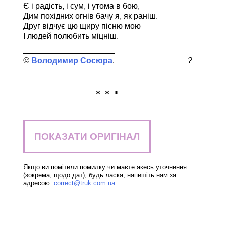
Є і радість, і сум, і утома в бою,
Дим похідних огнів бачу я, як раніш.
Друг відчує цю щиру пісню мою
І людей полюбить міцніш.
Володимир Сосюра
?
* * *
ПОКАЗАТИ ОРИГІНАЛ
Якщо ви помітили помилку чи маєте якесь уточнення
(зокрема, щодо дат), будь ласка, напишіть нам за
адресою:
correct@truk.com.ua