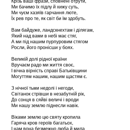
Крізь ваші фрази, сповнені отрути,
Ми бачимо їх підлу й хижу суть,
Ми чуєм хазяїв гарчання люте,
Їх рев про те, як світ би їм здобуть.
Вам байдуже, ландскнехтам і ділягам,
Який над вами в небі має стяг,
А ми під нашим пурпуровим стягом
Росли, його пронісши у боях.
Великій долі рідної країни
Вручаєм радо ми життя своє,
І вічна вірність справі Батьківщини
Могуттям нашим, нашим щастям є.
З нічної тьми недолі і негоди,
Світанок стрівши в незабутній рік,
До сонця в сяйві величі і вроди
Ми нашу землю піднесли навік.
Віками землю цю святу кропила
Гаряча кров героїв багатьох,
І нам вона безмежно люба й мила