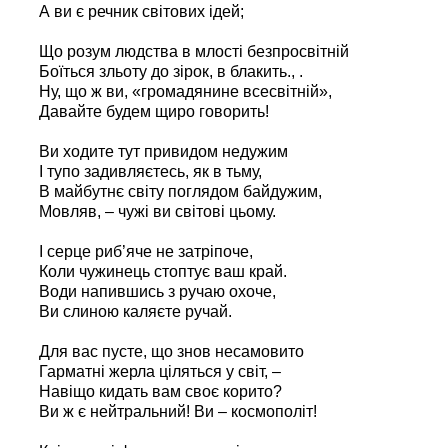
А ви є речник світових ідей;
Що розум людства в млості безпросвітній
Боїться зльоту до зірок, в блакить., .
Ну, що ж ви, «громадянине всесвітній»,
Давайте будем щиро говорить!
Ви ходите тут привидом недужим
І тупо задивляєтесь, як в тьму,
В майбутнє світу поглядом байдужим,
Мовляв, – чужі ви світові цьому.
І серце риб’яче не затріпоче,
Коли чужинець стоптує ваш край.
Води напившись з ручаю охоче,
Ви слиною каляєте ручай.
Для вас пусте, що знов несамовито
Гарматні жерла ціляться у світ, –
Навіщо кидать вам своє корито?
Ви ж є нейтральний! Ви – космополіт!