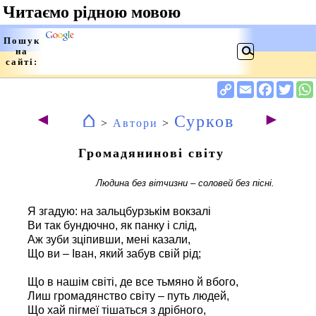
⌂
◄
►
Сурков
>
Автори
>
Громадянинові світу
Людина без вітчизни – соловей без пісні.
Я згадую: на зальцбурзькім вокзалі
Ви так бундючно, як панку і слід,
Аж зуби зціпивши, мені казали,
Що ви – Іван, який забув свій рід;
Що в нашім світі, де все тьмяно й вбого,
Лиш громадянство світу – путь людей,
Що хай пігмеї тішаться з дрібного,