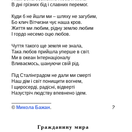
В дні грізних бід і славних перемог.
Куди б не йшли ми – шляху не загубим,
Бо клич Вітчизни чує наша кров.
Життя ми любим, рідну землю любим
І гордо несемо оцю любов.
Чуття такого ще земля не знала,
Така любов прийшла уперше в світ.
Ми в океан Інтернаціоналу
Вливаємось, шануючи свій рід.
Під Сталінградом не дали ми смерті
Наш дім і світ понищити вогнем,
І щиросерді, радісні, відверті
Назустріч людству впевнено ідем.
Микола Бажан
?
Гражданину мира