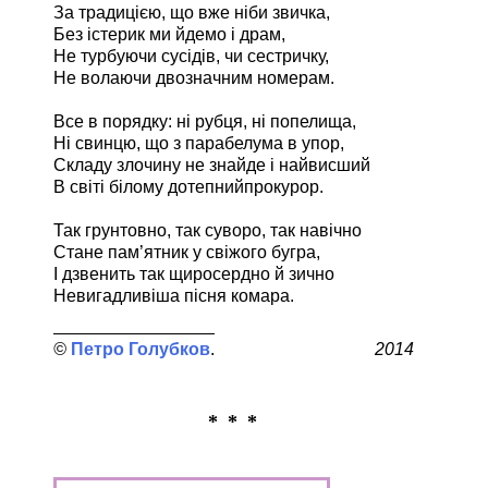
За традицією, що вже ніби звичка,
Без істерик ми йдемо і драм,
Не турбуючи сусідів, чи сестричку,
Не волаючи двозначним номерам.
Все в порядку: ні рубця, ні попелища,
Ні свинцю, що з парабелума в упор,
Складу злочину не знайде і найвисший
В світі білому дотепнийпрокурор.
Так грунтовно, так суворо, так навічно
Стане пам’ятник у свіжого бугра,
І дзвенить так щиросердно й зично
Невигадливіша пісня комара.
Петро Голубков
2014
* * *