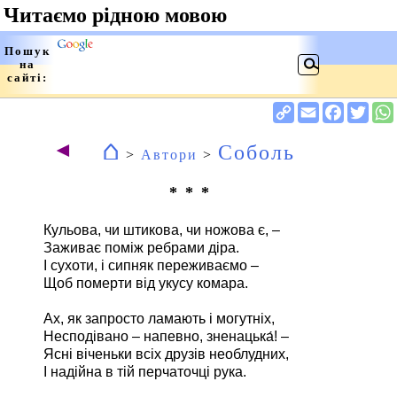
⌂
◄
Соболь
>
Автори
>
* * *
Кульова, чи штикова, чи ножова є, –
Заживає поміж ребрами діра.
І сухоти, і сипняк переживаємо –
Щоб померти від укусу комара.
Ах, як запросто ламають і могутніх,
Несподівано – напевно, зненацька́! –
Ясні віченьки всіх друзів необлудних,
І надійна в тій перчаточці рука.