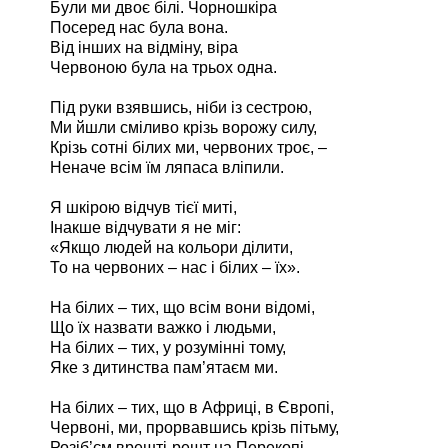
Були ми двоє білі. Чорношкіра
Посеред нас була вона.
Від інших на відміну, віра
Червоною була на трьох одна.
Під руки взявшись, ніби із сестрою,
Ми йшли сміливо крізь ворожу силу,
Крізь сотні білих ми, червоних троє, –
Неначе всім їм ляпаса вліпили.
Я шкірою відчув тієї миті,
Інакше відчувати я не міг:
«Якщо людей на кольори ділити,
То на червоних – нас і білих – їх».
На білих – тих, що всім вони відомі,
Що їх назвати важко і людьми,
На білих – тих, у розумінні тому,
Яке з дитинства пам’ятаєм ми.
На білих – тих, що в Африці, в Європі,
Червоні, ми, прорвавшись крізь пітьму,
Розіб’єм врешті-решт на Перекопі