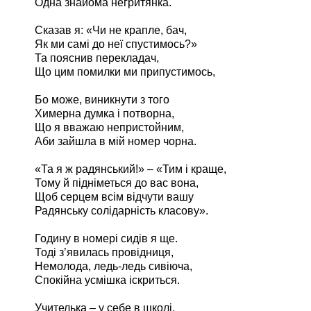
Одна знайома негритянка.
Сказав я: «Чи не крапле, бач,
Як ми самі до неї спустимось?»
Та пояснив перекладач,
Що цим помилки ми припустимось,
Бо може, виникнути з того
Химерна думка і потворна,
Що я вважаю непристойним,
Аби зайшла в мій номер чорна.
«Та я ж радянський!» – «Тим і краще,
Тому й підніметься до вас вона,
Щоб серцем всім відчути вашу
Радянську солідарність класову».
Годину в номері сидів я ще.
Тоді з’явилась провідниця,
Немолода, ледь-ледь сивіюча,
Спокійна усмішка іскриться.
Учителька – у себе в школі,