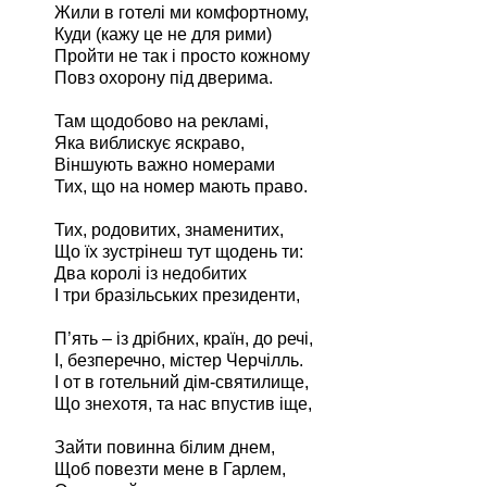
Жили в готелі ми комфортному,
Куди (кажу це не для рими)
Пройти не так і просто кожному
Повз охорону під дверима.
Там щодобово на рекламі,
Яка виблискує яскраво,
Віншують важно номерами
Тих, що на номер мають право.
Тих, родовитих, знаменитих,
Що їх зустрінеш тут щодень ти:
Два королі із недобитих
І три бразільських президенти,
П’ять – із дрібних, країн, до речі,
І, безперечно, містер Черчілль.
І от в готельний дім-святилище,
Що знехотя, та нас впустив іще,
Зайти повинна білим днем,
Щоб повезти мене в Гарлем,