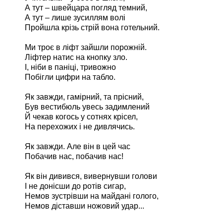
А тут – швейцара погляд темний,
А тут – лише зусиллям волі
Пройшла крізь стрій вона готельний.
Ми троє в ліфт зайшли порожній.
Ліфтер натис на кнопку зло.
І, ніби в паніці, тривожно
Побігли цифри на табло.
Як завжди, гамірний, та прісний,
Був вестибюль увесь задимлений
Й чекав когось у сотнях крісел,
На перехожих і не дивлячись.
Як завжди. Але він в цей час
Побачив нас, побачив нас!
Як він дивився, вивернувши голови
І не донісши до ротів сигар,
Немов зустрівши на майдані голого,
Немов діставши ножовий удар...