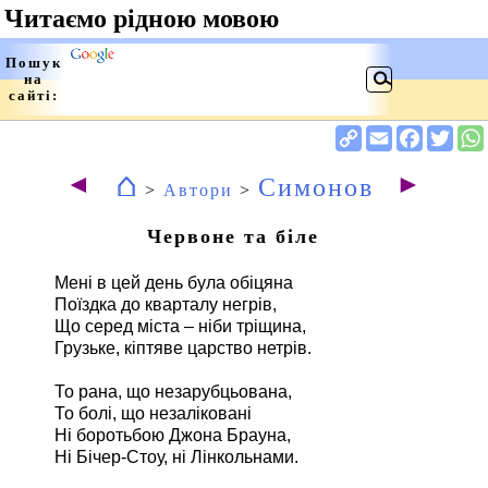
⌂
◄
►
Симонов
>
Автори
>
Червоне та біле
Мені в цей день була обіцяна
Поїздка до кварталу негрів,
Що серед міста – ніби тріщина,
Грузьке, кіптяве царство нетрів.
То рана, що незарубцьована,
То болі, що незаліковані
Ні боротьбою Джона Брауна,
Ні Бічер-Стоу, ні Лінкольнами.