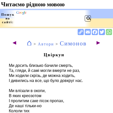
⌂
◄
►
Симонов
>
Автори
>
Цвіркун
Ми досить близько бачили смерть,
Та, гляди, й самі могли вмерти не раз,
Ми ходили скрізь, де можна ходить,
І дивились на все, що було довкруг нас.
Ми влізали в окопи,
В яких креозотом
І пролитим саке пісок пропах,
Де наші тільки-но
Кололи тих