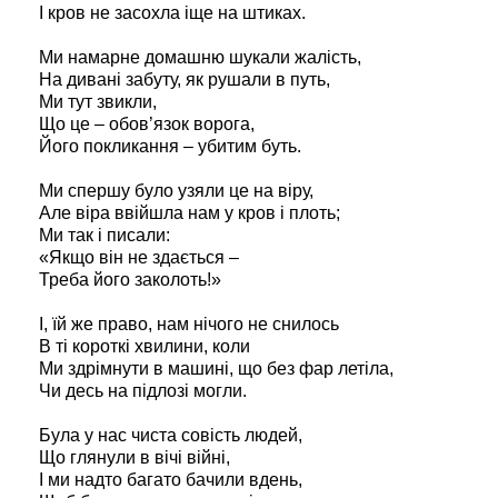
І кров не засохла іще на штиках.
Ми намарне домашню шукали жалість,
На дивані забуту, як рушали в путь,
Ми тут звикли,
Що це – обов’язок ворога,
Його покликання – убитим буть.
Ми спершу було узяли це на віру,
Але віра ввійшла нам у кров і плоть;
Ми так і писали:
«Якщо він не здається –
Треба його заколоть!»
І, їй же право, нам нічого не снилось
В ті короткі хвилини, коли
Ми здрімнути в машині, що без фар летіла,
Чи десь на підлозі могли.
Була у нас чиста совість людей,
Що глянули в вічі війні,
І ми надто багато бачили вдень,