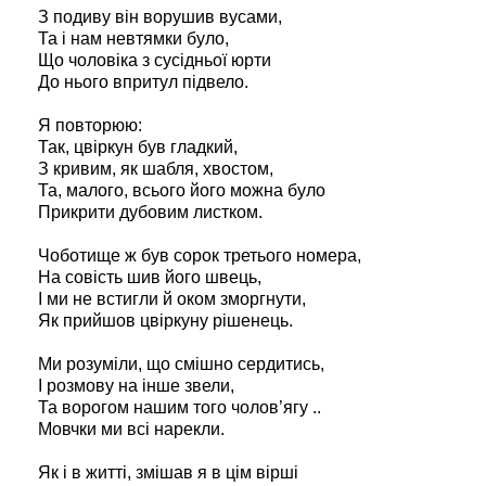
З подиву він ворушив вусами,
Та і нам невтямки було,
Що чоловіка з сусідньої юрти
До нього впритул підвело.
Я повторюю:
Так, цвіркун був гладкий,
З кривим, як шабля, хвостом,
Та, малого, всього його можна було
Прикрити дубовим листком.
Чоботище ж був сорок третього номера,
На совість шив його швець,
І ми не встигли й оком зморгнути,
Як прийшов цвіркуну рішенець.
Ми розуміли, що смішно сердитись,
І розмову на інше звели,
Та ворогом нашим того чолов’ягу ..
Мовчки ми всі нарекли.
Як і в житті, змішав я в цім вірші