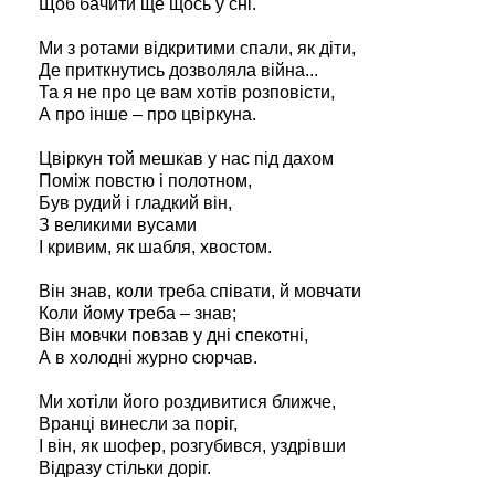
Щоб бачити ще щось у сні.
Ми з ротами відкритими спали, як діти,
Де приткнутись дозволяла війна...
Та я не про це вам хотів розповісти,
А про інше – про цвіркуна.
Цвіркун той мешкав у нас під дахом
Поміж повстю і полотном,
Був рудий і гладкий він,
З великими вусами
І кривим, як шабля, хвостом.
Він знав, коли треба співати, й мовчати
Коли йому треба – знав;
Він мовчки повзав у дні спекотні,
А в холодні журно сюрчав.
Ми хотіли його роздивитися ближче,
Вранці винесли за поріг,
І він, як шофер, розгубився, уздрівши
Відразу стільки доріг.