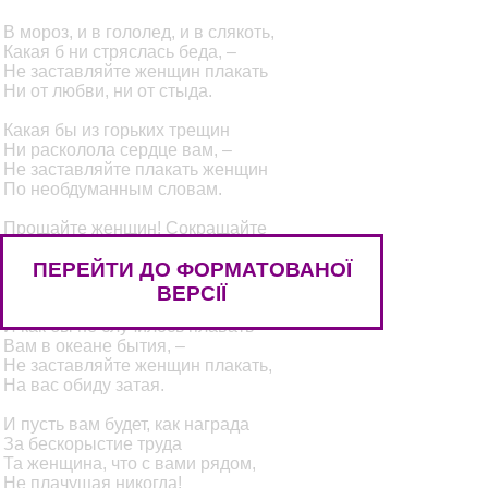
В мороз, и в гололед, и в слякоть,
Какая б ни стряслась беда, –
Не заставляйте женщин плакать
Ни от любви, ни от стыда.
Какая бы из горьких трещин
Ни расколола сердце вам, –
Не заставляйте плакать женщин
По необдуманным словам.
Прощайте женщин! Сокращайте
И злые распри и вражду.
ПЕРЕЙТИ ДО ФОРМАТОВАНОЇ
И никогда не вымещайте
На женщинах свою беду.
ВЕРСІЇ
И как бы не случилось плавать
Вам в океане бытия, –
Не заставляйте женщин плакать,
На вас обиду затая.
И пусть вам будет, как награда
За бескорыстие труда
Та женщина, что с вами рядом,
Не плачущая никогда!