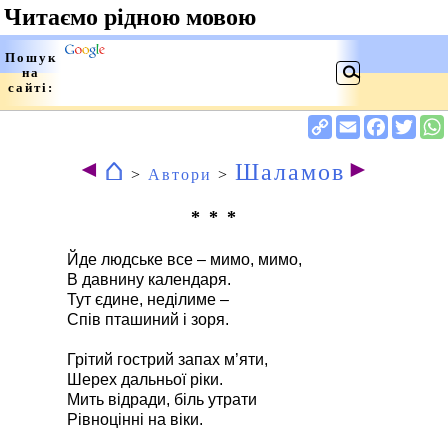
⌂
◄
►
Шаламов
>
Автори
>
* * *
Йде людське все – мимо, мимо,
В давнину календаря.
Тут єдине, неділиме –
Спів пташиний і зоря.
Грітий гострий запах м’яти,
Шерех дальньої ріки.
Мить відради, біль утрати
Рівноцінні на віки.