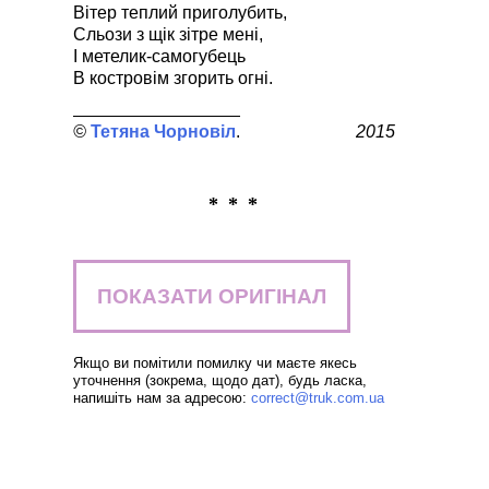
Вітер теплий приголубить,
Сльози з щік зітре мені,
І метелик-самогубець
В костровім згорить огні.
Тетяна Чорновіл
2015
* * *
ПОКАЗАТИ ОРИГІНАЛ
Якщо ви помітили помилку чи маєте якесь
уточнення (зокрема, щодо дат), будь ласка,
напишіть нам за адресою:
correct@truk.com.ua