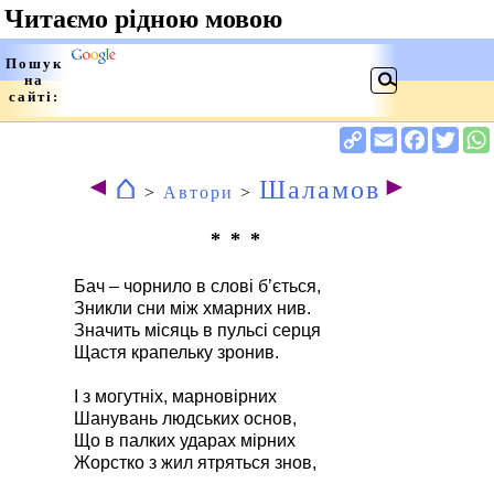
⌂
◄
►
Шаламов
>
Автори
>
* * *
Бач – чорнило в слові б’ється,
Зникли сни між хмарних нив.
Значить місяць в пульсі серця
Щастя крапельку зронив.
І з могутніх, марновірних
Шанувань людських основ,
Що в палких ударах мірних
Жорстко з жил ятряться знов,