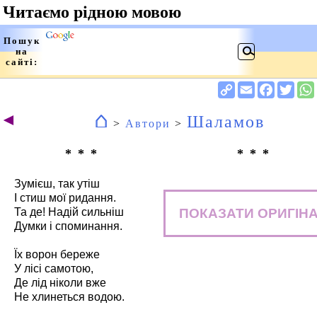
⌂
◄
Шаламов
>
Автори
>
* * *
* * *
Зумієш, так утіш
І стиш мої ридання.
ПОКАЗАТИ ОРИГІН
Та де! Надій сильніш
Думки і споминання.
Їх ворон береже
У лісі самотою,
Де лід ніколи вже
Не хлинеться водою.