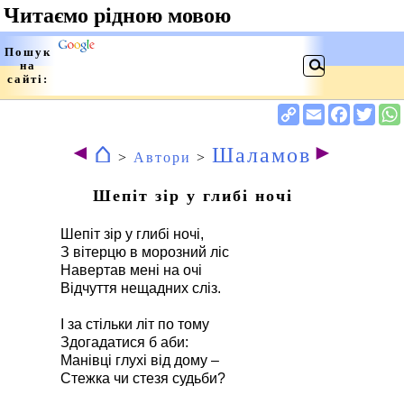
⌂
◄
►
Шаламов
>
Автори
>
Шепіт зір у глибі ночі
Шепіт зір у глибі ночі,
З вітерцю в морозний ліс
Навертав мені на очі
Відчуття нещадних сліз.
І за стільки літ по тому
Здогадатися б аби:
Манівці глухі від дому –
Стежка чи стезя судьби?