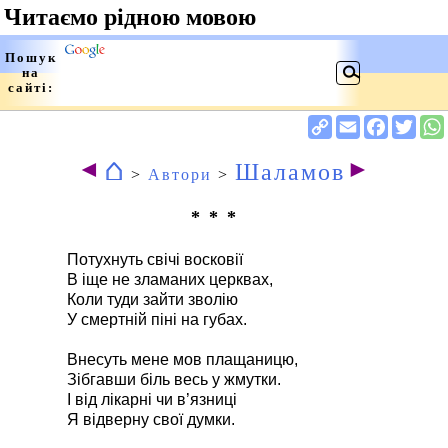
⌂
◄
►
Шаламов
>
Автори
>
* * *
Потухнуть свічі восковії
В іще не зламаних церквах,
Коли туди зайти зволію
У смертній піні на губах.
Внесуть мене мов плащаницю,
Зібгавши біль весь у жмутки.
І від лікарні чи в’язниці
Я відверну свої думки.