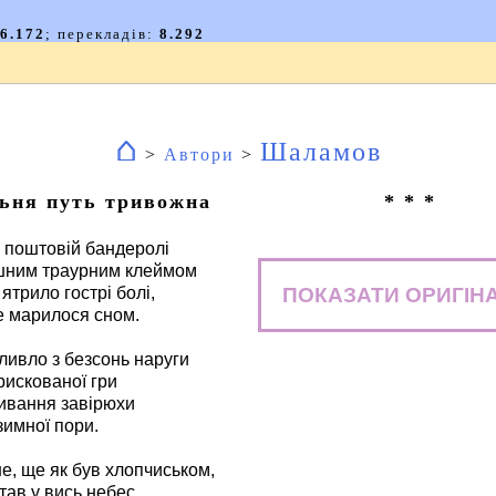
⌂
Шаламов
>
Автори
>
ьня путь тривожна
* * *
 поштовій бандеролі
шним траурним клеймом
ПОКАЗАТИ ОРИГІН
ятрило гострі болі,
не марилося сном.
пливло з безсонь наруги
рискованої гри
ивання завірюхи
зимної пори.
е, ще як був хлопчиськом,
тав у вись небес,