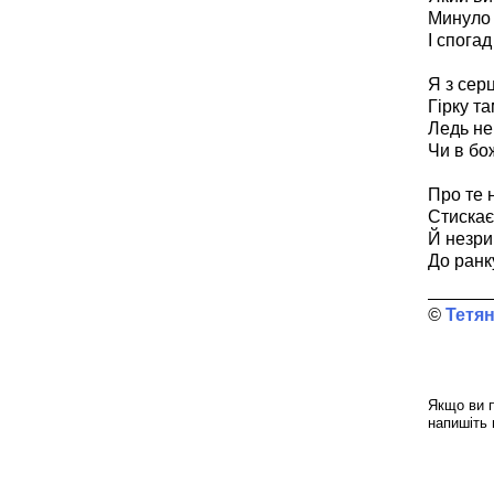
Минуло 
І спогад
Я з серц
Гірку т
Ледь не
Чи в бо
Про те 
Стискає
Й незри
До ранк
Тетян
Якщо ви п
напишіть