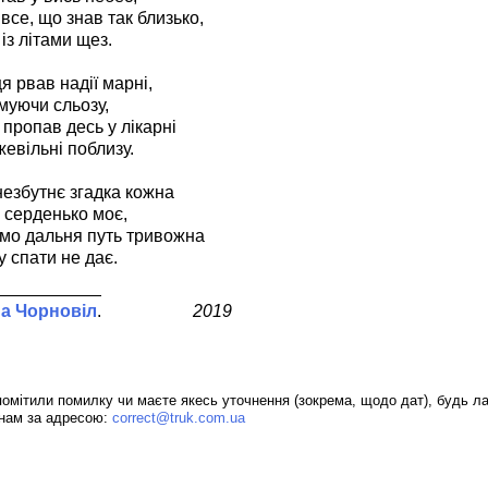
все, що знав так близько,
 із літами щез.
я рвав надії марні,
амуючи сльозу,
 пропав десь у лікарні
жевільні поблизу.
незбутнє згадка кожна
 серденько моє,
мо дальня путь тривожна
у спати не дає.
а Чорновіл
2019
омітили помилку чи маєте якесь уточнення (зокрема, щодо дат), будь ла
 нам за адресою:
correct@truk.com.ua