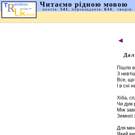
◄
Дал
Пішло в
З невті
Все, що 
І в сні 
Хіба, с
Чи дум 
Між зав
Земної 
Для мен
Який ви