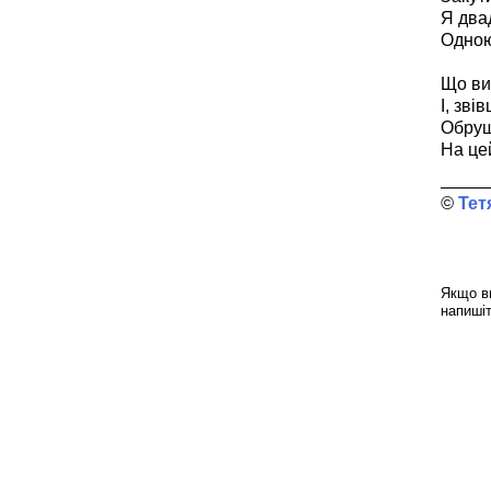
Я двад
Одною
Що ви
І, зві
Обруш
На цей
Тет
Якщо ви
напиші