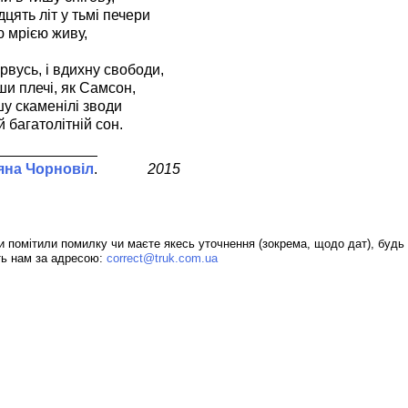
цять літ у тьмі печери
 мрією живу,
рвусь, і вдихну свободи,
вши плечі, як Самсон,
у скаменілі зводи
 багатолітній сон.
яна Чорновіл
2015
 помітили помилку чи маєте якесь уточнення (зокрема, щодо дат), будь 
ть нам за адресою:
correct@truk.com.ua