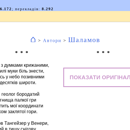
⌂
Шаламов
>
Автори
>
* * *
* * *
, з думками крижаними,
илі муки біль знести,
ПОКАЗАТИ ОРИГІНА
сь у небо позивними
десятків широти.
 геолог бородатий
огнища палкої гри
тить мої координати
ом заклятої гори.
ов Тангейзер у Венери,
й в тишу снігову,