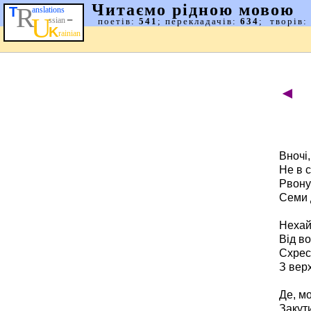
◄
Вночі
Не в с
Рвону
Семи 
Нехай
Від в
Схрес
З верх
Де, м
Закути