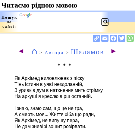
⌂
◄
►
Шаламов
>
Автори
>
* * *
Як Архімед виловлював з піску
Тінь істини в уяві нездоланній,
З уривків дум в натхнення мить стрімку
На аркуші я креслю вірш останній.
І знаю, знаю сам, що це не гра,
А смерть моя... Життя хіба що ради,
Як Архімед, не випущу пера,
Не дам зневірі зошит розірвати.