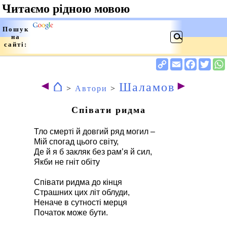
⌂
◄
►
Шаламов
>
Автори
>
Співати ридма
Тло смерті й довгий ряд могил –
Мій спогад цього світу,
Де й я б закляк без рам’я й сил,
Якби не гніт обіту
Співати ридма до кінця
Страшних цих літ облуди,
Неначе в сутності мерця
Початок може бути.