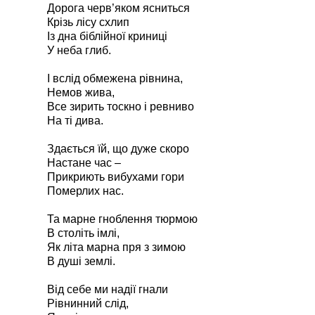
Дорога черв’яком ясниться
Крізь лісу схлип
Із дна біблійної криниці
У неба глиб.
І вслід обмежена рівнина,
Немов жива,
Все зирить тоскно і ревниво
На ті дива.
Здається їй, що дуже скоро
Настане час –
Прикриють вибухами гори
Померлих нас.
Та марне гноблення тюрмою
В століть імлі,
Як літа марна пря з зимою
В душі землі.
Від себе ми надії гнали
Рівнинний слід,