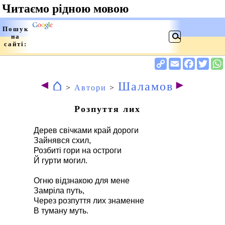
⌂
◄
►
Шаламов
>
Автори
>
Розпуття лих
Дерев свічками край дороги
Зайнявся схил,
Розбиті гори на остроги
Й гурти могил.
Огню відзнакою для мене
Замріла путь,
Через розпуття лих знаменне
В туману муть.