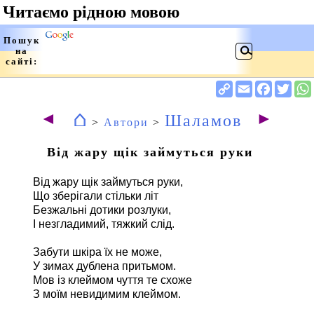
⌂
◄
►
Шаламов
>
Автори
>
Від жару щік займуться руки
Від жару щік займуться руки,
Що зберігали стільки літ
Безжальні дотики розлуки,
І незгладимий, тяжкий слід.
Забути шкіра їх не може,
У зимах дублена притьмом.
Мов із клеймом чуття те схоже
З моїм невидимим клеймом.