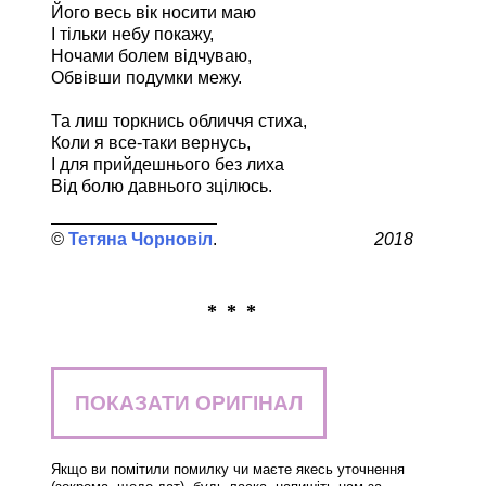
Його весь вік носити маю
І тільки небу покажу,
Ночами болем відчуваю,
Обвівши подумки межу.
Та лиш торкнись обличчя стиха,
Коли я все-таки вернусь,
І для прийдешнього без лиха
Від болю давнього зцілюсь.
Тетяна Чорновіл
2018
* * *
ПОКАЗАТИ ОРИГІНАЛ
Якщо ви помітили помилку чи маєте якесь уточнення