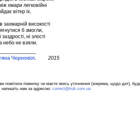
між хмари легковійні
йдає вітер їх.
в захмарній високості
ягнутися б змогли,
 заздрості, ні злості
а небо не взяли.
тяна Чорновіл
2015
ви помітили помилку чи маєте якесь уточнення (зокрема, щодо дат), буд
, напишіть нам за адресою:
correct@truk.com.ua