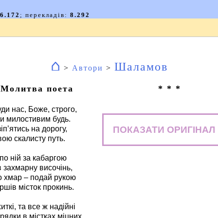
⌂
Шаламов
>
Автори
>
Молитва поета
* * *
ди нас, Боже, строго,
ки милостивим будь.
ПОКАЗАТИ ОРИГІНАЛ
іп’ятись на дорогу,
вою скалисту путь.
по ній за кабаргою
в захмарну височінь,
о хмар – подай рукою
ршів місток прокинь.
иткі, та все ж надійні
рядки в містках міцних.