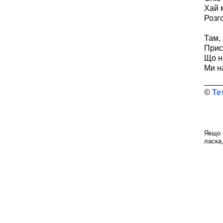
Хай 
Розго
Там, 
Прис
Що ні
Ми н
Те
Якщо 
ласка