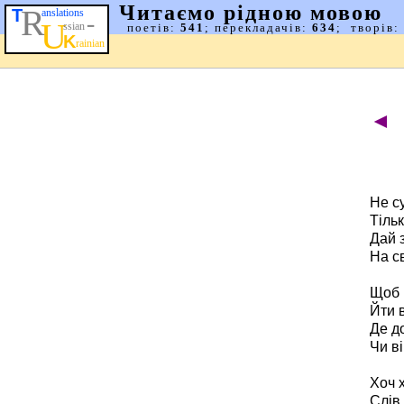
◄
Не су
Тіль
Дай з
На с
Щоб 
Йти 
Де д
Чи ві
Хоч х
Слів 