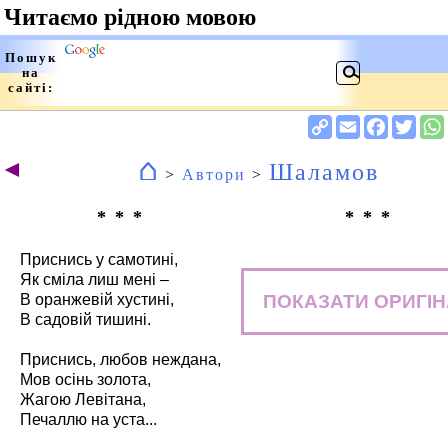
⌂
◄
Шаламов
>
Автори
>
* * *
* * *
Приснись у самотині,
Як сміла лиш мені –
ПОКАЗАТИ ОРИГІ
В оранжевій хустині,
В садовій тишині.
Приснись, любов неждана,
Мов осінь золота,
Жагою Левітана,
Печаллю на уста...