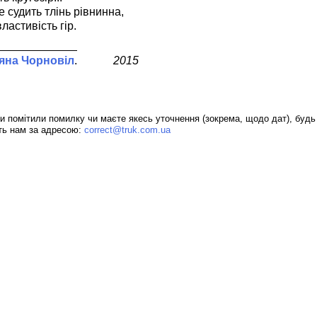
е судить тлінь рівнинна,
ластивість гір.
яна Чорновіл
2015
и помітили помилку чи маєте якесь уточнення (зокрема, щодо дат), будь
ть нам за адресою:
correct@truk.com.ua