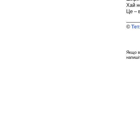
Хай н
Це – в
Тет
Якщо в
напиші