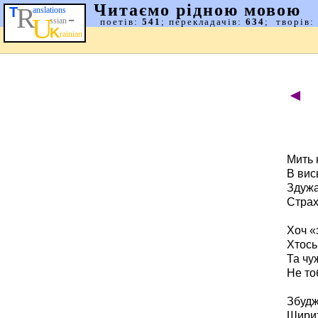
◄
Мить 
В вис
Здужа
Страх
Хоч «
Хтось
Та чу
Не то
Збудж
Ширить