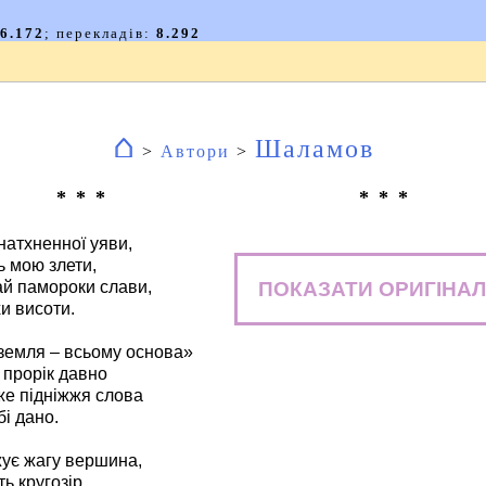
⌂
Шаламов
>
Автори
>
* * *
* * *
натхненної уяви,
ь мою злети,
ПОКАЗАТИ ОРИГІНАЛ
й памороки слави,
и висоти.
земля – всьому основа»
 прорік давно
же підніжжя слова
бі дано.
ує жагу вершина,
 кругозір...