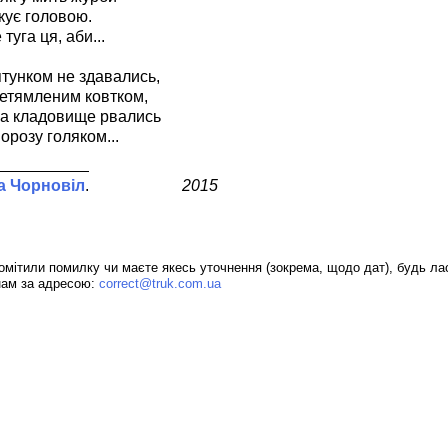
кує головою.
туга ця, аби...
тунком не здавались,
нетямленим ковтком,
на кладовище рвались
орозу голяком...
а Чорновіл
2015
омітили помилку чи маєте якесь уточнення (зокрема, щодо дат), будь ла
нам за адресою:
correct@truk.com.ua