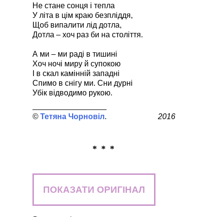
Не стане сонця і тепла
У літа в цім краю безпліддя,
Щоб випалити лід дотла,
Дотла – хоч раз би на століття.
А ми – ми раді в тишині
Хоч ночі миру й супокою
І в скал камінній западні
Спимо в снігу ми. Сни дурні
Убік відводимо рукою.
Тетяна Чорновіл
2016
* * *
ПОКАЗАТИ ОРИГІНАЛ