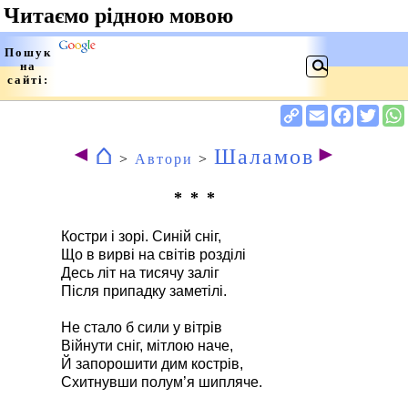
⌂
◄
►
Шаламов
>
Автори
>
* * *
Костри і зорі. Синій сніг,
Що в вирві на світів розділі
Десь літ на тисячу заліг
Після припадку заметілі.
Не стало б сили у вітрів
Війнути сніг, мітлою наче,
Й запорошити дим кострів,
Схитнувши полум’я шипляче.