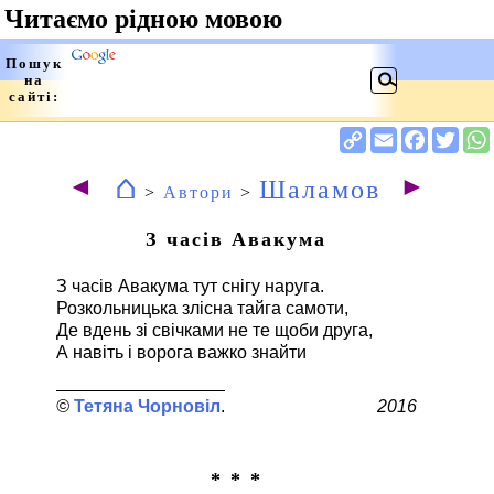
⌂
◄
►
Шаламов
>
Автори
>
З часів Авакума
З часів Авакума тут снігу наруга.
Розкольницька злісна тайга самоти,
Де вдень зі свічками не те щоби друга,
А навіть і ворога важко знайти
Тетяна Чорновіл
2016
* * *