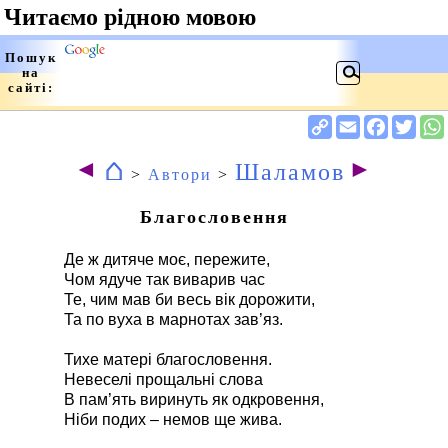
⌂
◄
►
Шаламов
>
Автори
>
Благословення
Де ж дитяче моє, пережите,
Чом ядуче так виварив час
Те, чим мав би весь вік дорожити,
Та по вуха в марнотах зав’яз.
Тихе матері благословення.
Невеселі прощальні слова
В пам’ять виринуть як одкровення,
Ніби подих – немов ще жива.