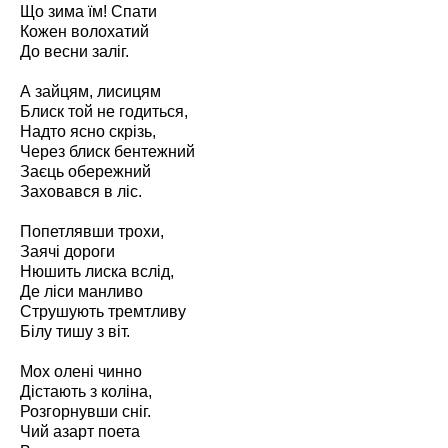
Що зима їм! Спати
Кожен волохатий
До весни заліг.
А зайцям, лисицям
Блиск той не годиться,
Надто ясно скрізь,
Через блиск бентежний
Заєць обережний
Заховався в ліс.
Попетлявши трохи,
Заячі дороги
Нюшить лиска вслід,
Де ліси манливо
Струшують тремтливу
Білу тишу з віт.
Мох олені чинно
Дістають з коліна,
Розгорнувши сніг.
Чий азарт поета