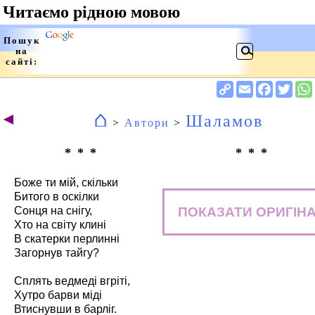
⌂
◄
Шаламов
>
Автори
>
* * *
* * *
Боже ти мій, скільки
Битого в оскілки
ПОКАЗАТИ ОРИГІН
Сонця на снігу,
Хто на світу клині
В скатерки перлинні
Загорнув тайгу?
Сплять ведмеді вгріті,
Хутро барви міді
Втиснувши в барліг.