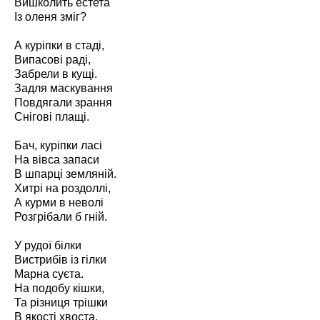
Вишколить естета
Із оленя зміг?
А куріпки в стаді,
Випасові раді,
Забрели в кущі.
Задля маскування
Повдягали зрання
Снігові плащі.
Бач, куріпки ласі
На вівса запаси
В шпарці земляній.
Хитрі на роздоллі,
А курми в неволі
Розгрібали б гній.
У рудої білки
Вистрибів із гілки
Марна суєта.
На подобу кішки,
Та різниця трішки
В якості хвоста.