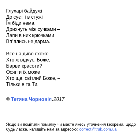
Глухарі байдужі
До суєт, і в стужі
Їм біди нема.
Дрихнуть між сучками –
Лапи в них крючками
Вп’ялись не дарма.
Все на диво схоже.
Хто ж відчує, Боже,
Барви красоти?
Осягти їх може
Хто ще, світлий Боже, –
Тільки я та Ти.
Тетяна Чорновіл
2017
Якщо ви помітили помилку чи маєте якесь уточнення (зокрема, щодо 
будь ласка, напишіть нам за адресою:
correct@truk.com.ua