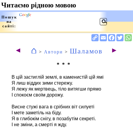
⌂
◄
►
Шаламов
>
Автори
>
* * *
В цій застиглій землі, в каменистій цій ямі
Я лиш віддих зими стережу.
Я лежу як мертвець, тіло витягши прямо
І спокоєм своїм дорожу.
Висне стужі вага в срібних віт силуеті
І мете заметіль на біду.
Я в глибокім снігу, в позабутім секреті.
І не зміни, а смерті я жду.