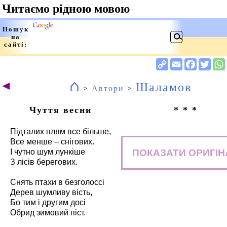
⌂
◄
Шаламов
>
Автори
>
Чуття весни
* * *
Підталих плям все більше,
Все менше – снігових.
ПОКАЗАТИ ОРИГІН
І чутно шум лункіше
З лісів берегових.
Снять птахи в безголоссі
Дерев шумливу вість,
Бо тим і другим досі
Обрид зимовий піст.