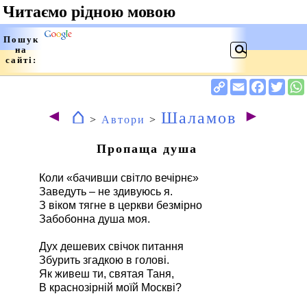
⌂
◄
►
Шаламов
>
Автори
>
Пропаща душа
Коли «бачивши світло вечірнє»
Заведуть – не здивуюсь я.
З віком тягне в церкви безмірно
Забобонна душа моя.
Дух дешевих свічок питання
Збурить згадкою в голові.
Як живеш ти, святая Таня,
В краснозірній моїй Москві?