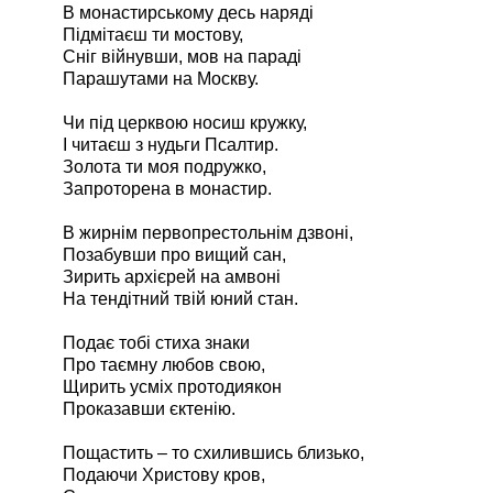
В монастирському десь наряді
Підмітаєш ти мостову,
Сніг війнувши, мов на параді
Парашутами на Москву.
Чи під церквою носиш кружку,
І читаєш з нудьги Псалтир.
Золота ти моя подружко,
Запроторена в монастир.
В жирнім первопрестольнім дзвоні,
Позабувши про вищий сан,
Зирить архієрей на амвоні
На тендітний твій юний стан.
Подає тобі стиха знаки
Про таємну любов свою,
Щирить усміх протодиякон
Проказавши єктенію.
Пощастить – то схилившись близько,
Подаючи Христову кров,