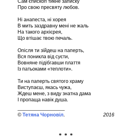
Сам єпископ тикне записку
Про свою пресвяту любов.
Ні анапеста, ні хорея
В мить заздравну мені не жаль
На такого архієрея,
Що втішає твою печаль.
Опісля ти зійдеш на паперть,
Вся поникла від суєти,
Вовняне підібгавши плаття
Із патьоками «теплоти».
Ти на паперть святого храму
Виступаєш, якась чужа,
Ждеш мене, з виду знатна дама
І пропаща навік душа.
Тетяна Чорновіл
2016
* * *