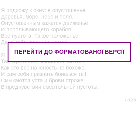
Я подхожу к окну: в опустошенье
Деревья, море, небо и поля.
Опустошенным кажется движенье
И проплывающего корабля.
Все пустота. Такое положенье
Дано тебе, осенняя земля.
ПЕРЕЙТИ ДО ФОРМАТОВАНОЇ ВЕРСІЇ
Я подхожу к душе своей, – и тоже
Там пусто все: желанья и мечты!
Как это все на юность не похоже,
И сам себя признать боишься ты!
Смыкаются уста и брови строже
В предчувствии смертельной пустоты.
192