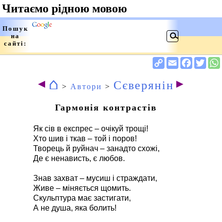
⌂
◄
►
Сєверянін
>
Автори
>
Гармонія контрастів
Як сів в експрес – очікуй трощі!
Хто шив і ткав – той і поров!
Творець й руйнач – занадто схожі,
Де є ненависть, є любов.
Знав захват – мусиш і страждати,
Живе – міняється щомить.
Скульптура має застигати,
А не душа, яка болить!