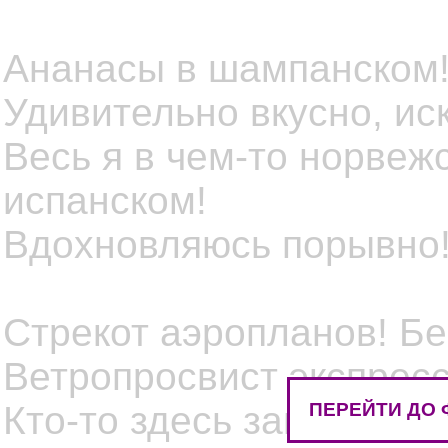
Ананасы в шампанском!
Удивительно вкусно, иск
Весь я в чем-то норвежс
испанском!
Вдохновляюсь порывно! 
Стрекот аэропланов! Бе
Ветропросвист экспресс
ПЕРЕЙТИ ДО 
Кто-то здесь зацелован!