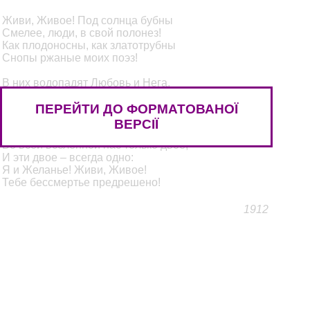
Живи, Живое! Под солнца бубны
Смелее, люди, в свой полонез!
Как плодоносны, как златотрубны
Снопы ржаные моих поэз!
В них водопадят Любовь и Нега,
И Наслажденье, и Красота!
ПЕРЕЙТИ ДО ФОРМАТОВАНОЇ
Все жертвы мира во имя Эго!
Живи, Живое! – поют уста.
ВЕРСІЇ
Во всей вселенной нас только двое,
И эти двое – всегда одно:
Я и Желанье! Живи, Живое!
Тебе бессмертье предрешено!
1912