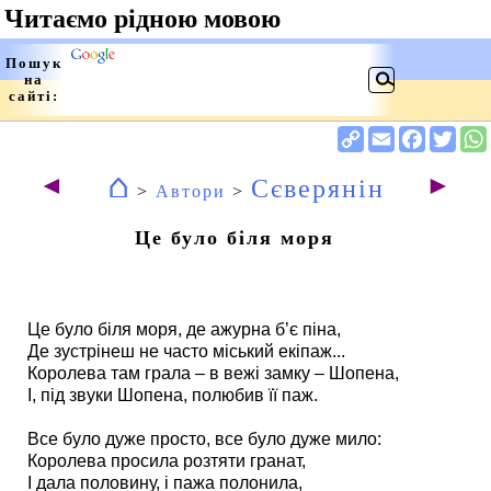
⌂
◄
►
Сєверянін
>
Автори
>
Це було біля моря
Це було біля моря, де ажурна б’є піна,
Де зустрінеш не часто міський екіпаж...
Королева там грала – в вежі замку – Шопена,
І, під звуки Шопена, полюбив її паж.
Все було дуже просто, все було дуже мило:
Королева просила розтяти гранат,
І дала половину, і пажа полонила,