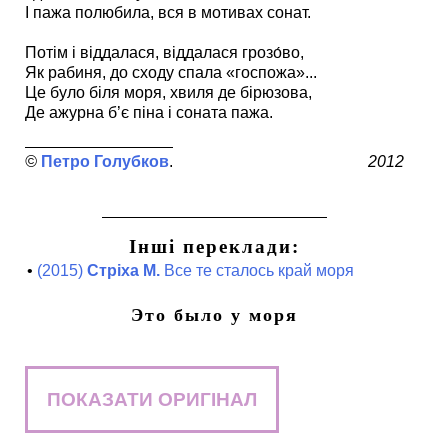
І пажа полюбила, вся в мотивах сонат.
Потім і віддалася, віддалася грозо́во,
Як рабиня, до сходу спала «госпожа»...
Це було біля моря, хвиля де бірюзова,
Де ажурна б’є піна і соната пажа.
Петро Голубков
2012
Інші переклади:
•
(2015)
Стріха М.
Все те сталось край моря
Это было у моря
ПОКАЗАТИ ОРИГІНАЛ