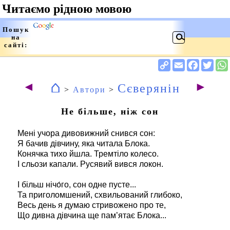
⌂
◄
►
Сєверянін
>
Автори
>
Не більше, ніж сон
Мені учора дивовижний снився сон:
Я бачив дівчину, яка читала Блока.
Конячка тихо йшла. Тремтіло колесо.
І сльози капали. Русявий вився локон.
І більш нічо́го, сон одне пусте...
Та приголомшений, схвильований глибоко,
Весь день я думаю стривожено про те,
Що дивна дівчина ще пам’ятає Блока...