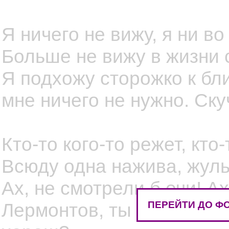
Я ничего не вижу, я ни во
Больше не вижу в жизни 
Я подхожу сторожко к бли
мне ничего не нужно. Ску
Кто-то кого-то режет, кто-
Всюду одна нажива, жуль
Ах, не смотрели б очи! А
ПЕРЕЙТИ ДО ФО
Лермонтов, ты ль не был