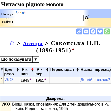
⌂
>
> Саконська Н.П.
Автори
(1896-1951)
W
Що показувати
▼
▴
▴
▴
▴
#
Дже-
Рік
Рік
Перекладач
Назва перекла
▾
▾
▾
▾
рело
нап.
пер.
VKO
*
*
Де мій пальчик?
1949
1965
Джерела:
VKO
Вірші, казки, оповідання: Для дітей дошкільного віку.
– Київ: Радянська школа, 1965