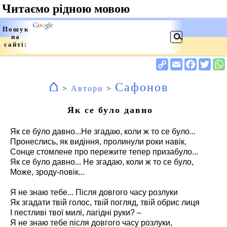
⌂
Сафонов
>
Автори
>
Як се було давно
Як се бу́ло давно...Не згадаю, коли ж то се було...
Пронеслись, як видіння, пролинули роки навік,
Сонце стомлене про пережите тепер призабуло...
Як се було давно... Не згадаю, коли ж то се було,
Може, зроду-повік...
Я не знаю тебе... Після довгого часу розлуки
Як згадати твій голос, твій погляд, твій обрис лиця
І пестливі твої милі, лагідні руки? –
Я не знаю тебе після довгого часу розлуки,