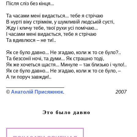
Після сліз без кінця...
Та часами мені видається... тебе я стрічаю
В нурті віку стрімкім, у шумливій людській суєті,
Жду і кличу тебе, твої рухи усі помічаю...
І часами мені видається, тебе я стрічаю
Та вдивлюся – не ти!..
Як се було давно... Не згадаю, коли ж то се було?..
Та безсонії ночі, та думи... Як страшно тоді,
Як же хочеться щастя... Минуле – так близько і чуло!..
Як се було давно... Не згадаю, коли ж то се було, –
А ти поруч завжди!..
Анатолій Присяжнюк
2007
Это было давно