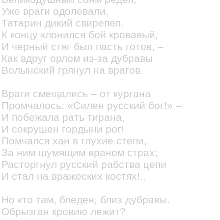
Уже враги одолевали,
Татарин дикий свирепел.
К концу клонился бой кровавый,
И черный стяг был пасть готов, –
Как вдруг орлом из-за дубравы
Волынский грянул на врагов.
Враги смещались – от кургана
Промчалось: «Силен русский бог!» –
И побежала рать тирана,
И сокрушен гордыни рог!
Помчался хан в глухие степи,
За ним шумящим враном страх;
Расторгнул русский рабства цепи
И стал на вражеских костях!..
Но кто там, бледен, близ дубравы.
Обрызган кровию лежит?