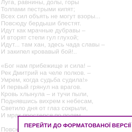
Луга, равнины, долы, горы
Толпами пестрыми кипят;
Всех сил объять не могут взоры...
Повсюду бердыши блестят.
Идут как мрачные дубравы –
И вторят степи гул глухой;
Идут... там хан, здесь чада славы –
И закипел кровавый бой!..
«Бог нам прибежище и сила! –
Рек Дмитрий на челе полков. –
Умрем, когда судьба судила!»
И первый грянул на врагов.
Кровь хлынула – и тучи пыли,
Поднявшись вихрем к небесам,
Светило дня от глаз сокрыли,
И мрак простерся по полям.
ПЕРЕЙТИ ДО ФОРМАТОВАНОЇ ВЕРСІЇ
Повсюду хлещет кровь ручьями,