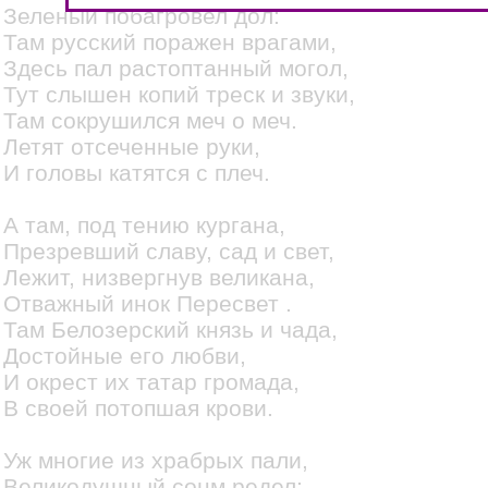
Зеленый побагровел дол:
Там русский поражен врагами,
Здесь пал растоптанный могол,
Тут слышен копий треск и звуки,
Там сокрушился меч о меч.
Летят отсеченные руки,
И головы катятся с плеч.
А там, под тению кургана,
Презревший славу, сад и свет,
Лежит, низвергнув великана,
Отважный инок Пересвет .
Там Белозерский князь и чада,
Достойные его любви,
И окрест их татар громада,
В своей потопшая крови.
Уж многие из храбрых пали,
Великодушный сонм редел;