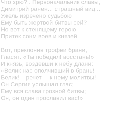
Что зрю?.. Первоначальник славы,
Димитрий ранен... страшный вид!..
Ужель изречено судьбою
Ему быть жертвой битвы сей?
Но вот к стенящему герою
Притек сонм воев и князей.
Вот, преклонив трофеи брани,
Гласят: «Ты победил! восстань!»
И князь, воздевши к небу длани:
«Велик нас ополчивший в брань!
Велик! – речет, – к нему молитвы!
Он Сергия услышал глас;
Ему вся слава грозной битвы;
Он, он один прославил вас!»