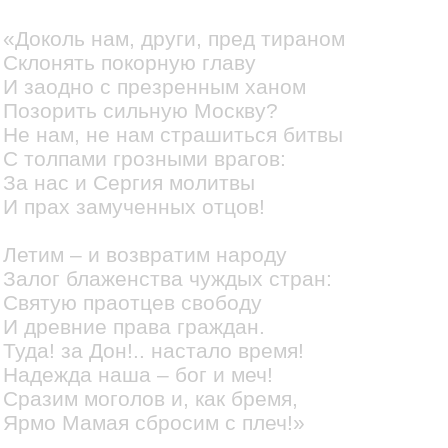
«Доколь нам, други, пред тираном
Склонять покорную главу
И заодно с презренным ханом
Позорить сильную Москву?
Не нам, не нам страшиться битвы
С толпами грозными врагов:
За нас и Сергия молитвы
И прах замученных отцов!
Летим – и возвратим народу
Залог блаженства чуждых стран:
Святую праотцев свободу
И древние права граждан.
Туда! за Дон!.. настало время!
Надежда наша – бог и меч!
Сразим моголов и, как бремя,
Ярмо Мамая сбросим с плеч!»