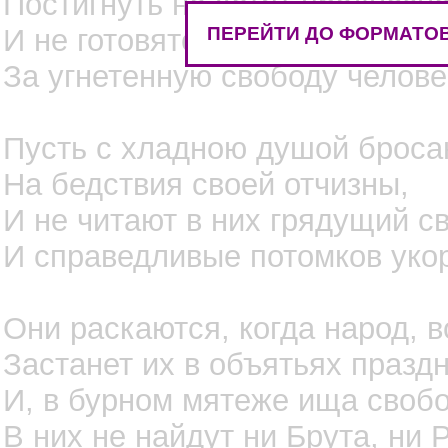
Постигнуть не хотят предназн
ПЕРЕЙТИ ДО ФОРМАТОВ
И не готовятся для будущей 
За угнетенную свободу челове
Пусть с хладною душой броса
На бедствия своей отчизны,
И не читают в них грядущий с
И справедливые потомков уко
Они раскаются, когда народ, в
Застанет их в объятьях праздн
И, в бурном мятеже ища своб
В них не найдут ни Брута, ни 