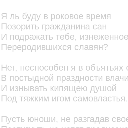
Я ль буду в роковое время
Позорить гражданина сан
И подражать тебе, изнеженно
Переродившихся славян?
Нет, неспособен я в объятьях
В постыдной праздности влачи
И изнывать кипящею душой
Под тяжким игом самовластья.
Пусть юноши, не разгадав сво