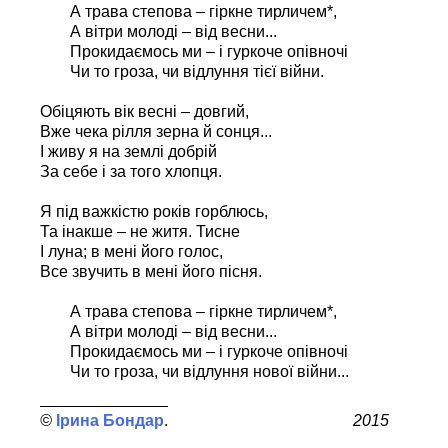
А трава степова – гіркне тирличем*,
А вітри молоді – від весни...
Прокидаємось ми – і гуркоче опівночі
Чи то гроза, чи відлуння тієї війни.
Обіцяють вік весні – довгий,
Вже чека рілля зерна й сонця...
І живу я на землі добрій
За себе і за того хлопця.
Я під важкістю років горблюсь,
Та інакше – не житя. Тисне
І луна; в мені його голос,
Все звучить в мені його пісня.
А трава степова – гіркне тирличем*,
А вітри молоді – від весни...
Прокидаємось ми – і гуркоче опівночі
Чи то гроза, чи відлуння нової війни...
Ірина Бондар
2015