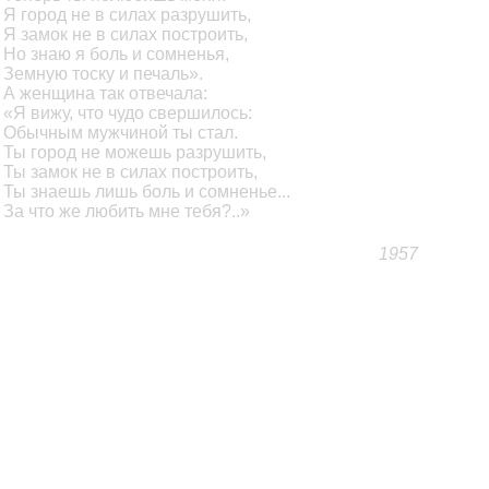
Я город не в силах разрушить,
Я замок не в силах построить,
Но знаю я боль и сомненья,
Земную тоску и печаль».
А женщина так отвечала:
«Я вижу, что чудо свершилось:
Обычным мужчиной ты стал.
Ты город не можешь разрушить,
Ты замок не в силах построить,
Ты знаешь лишь боль и сомненье...
За что же любить мне тебя?..»
1957