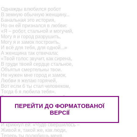
Однажды влюбился робот
В земную обычную женщину...
Банальная это история,
Но он ей признался в любви:
«Я – робот, стальной и могучий,
Могу я и город разрушить,
Могу я и замок построить,
И всё для тебя, для одной...»
А женщина так отвечала:
«Твой голос звучит, как сирена,
В груди твоей сердце стальное,
Объятья смертельны твои.
Не нужен мне город и замок,
Любви я желаю горячей,
Вот если б ты стал человеком,
Тогда б я любила тебя».
Тревожным призывным набатом
У робота сердце стучало,
ПЕРЕЙТИ ДО ФОРМАТОВАНОЇ
И плавились блоки от страсти,
ВЕРСІЇ
И в плоть превращались они.
И снова пришел он к любимой
И крикнул ей: «Чудо свершилось –
Живой я, такой же, как люди,
Теперь ты полюбишь меня.