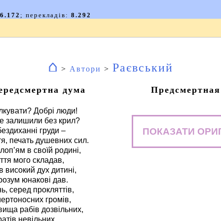
⌂
Раєвський
>
Автори
>
ередсмертна дума
Предсмертная
кувати? Добрі люди!
е залишили без крил?
ПОКАЗАТИ ОРИ
бездиханні груди –
тя, печать душевних сил.
лоп’ям в своїй родині,
ття мого складав,
в високий дух дитині,
розум юнакові дав.
ь, серед прокляттів,
мертоносних громів,
вища рабів дозвільних,
братів невільних