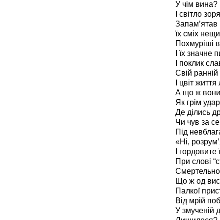
У чім вина?
І світло зор
Запам’ятав і
їх сміх нещи
Похмуріші ві
І їх значне 
І поклик сла
Свій ранній б
І цвіт життя
А що ж вони?
Як грім уда
Де ділись др
Чи чув за се
Під невбла
«Ні, розрум’
І гордовите 
При слові “с
Смертельно
Що ж од вис
Палкої прис
Від мрій по
У змученій 