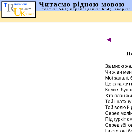
◄
П
За мною жал
Чи ж ви мен
Мої запалі, 
Це слід жит
Коли я був х
Хто план жи
Той і натхну
Той волю й 
Серед молін
Під гуркіт с
Серед збіго
І в стогоні 