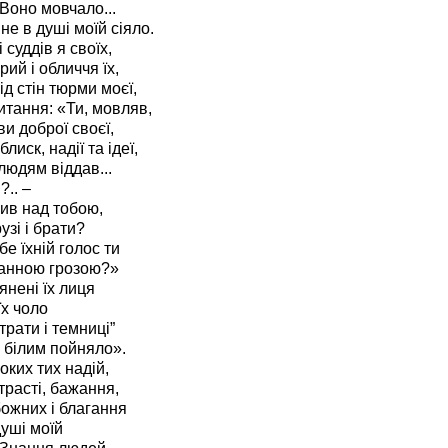
 Воно мовчало...
яне в душі моїй сіяло.
 суддів я своїх,
рий і обличчя їх,
д стін тюрми моєї,
питання: «Ти, мовляв,
ви доброї своєї,
лиск, надії та ідеї,
 людям віддав...
.. –
рив над тобою,
узі і брати?
бе їхній голос ти
ганною грозою?»
янені їх лиця
їх чоло
трати і темниці”
 білим пойняло».
оких тих надій,
трасті, бажання,
божних і благання
душі моїй