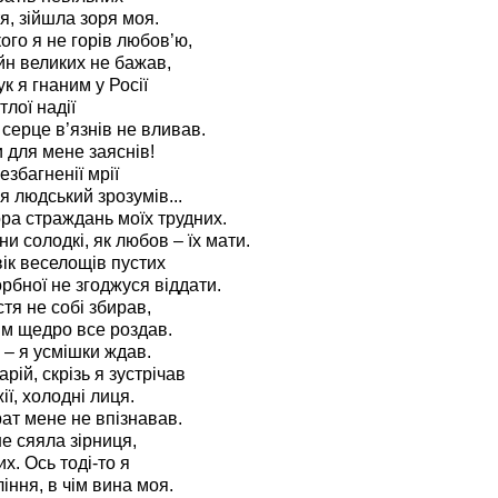
я, зійшла зоря моя.
ого я не горів любов’ю,
йн великих не бажав,
к я гнаним у Росії
ітлої надії
 серце в’язнів не вливав.
и для мене заяснів!
незбагненії мрії
я людський зрозумів...
а страждань моїх трудних.
и солодкі, як любов – їх мати.
 вік веселощів пустих
рбної не згоджуся віддати.
стя не собі збирав,
м щедро все роздав.
о – я усмішки ждав.
арій, скрізь я зустрічав
ї, холодні лиця.
брат мене не впізнавав.
е сяяла зірниця,
их. Ось тоді-то я
іння, в чім вина моя.