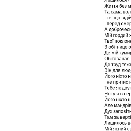
Лишилося? 
Життя без мр
Та сама воля
І те, що від
І перед сме
А доброчесні
Мій гордий 
Твої поклон
З обітницею
Де мій кумир
Обітованая
Де труд тяж
Він для люд
Його ніхто н
І не притис 
Тебе як друг
Несу я в сер
Його ніхто 
Але мандрі
Дух заповіт
Там за верх
Лишилось вс
Мій ясний сві