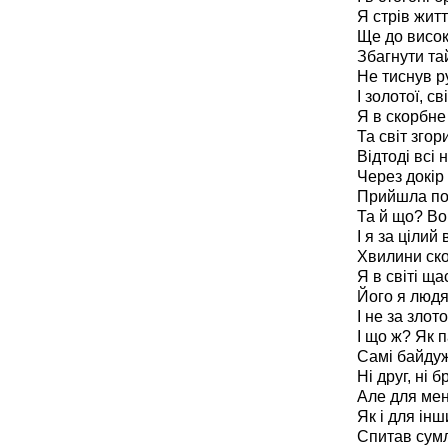
Я стрів житт
Ще до висок
Збагнути та
Не тиснув ру
І золотої, св
Я в скорбне
Та світ згор
Відтоді всі 
Через докір 
Прийшла пор
Та й що? Вон
І я за цілий
Хвилини ско
Я в світі ща
Його я людя
І не за злот
І що ж? Як п
Самі байдужі
Ні друг, ні 
Але для мен
Як і для інш
Спитав сумл