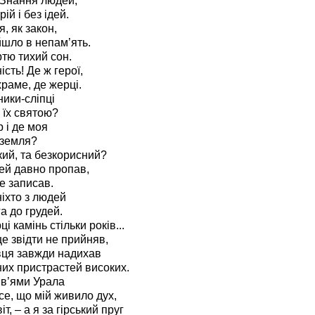
Знання людей,
ій і без ідей.
, як закон,
ійшло в непам’ять.
ртю тихий сон.
сть! Де ж герої,
храме, де жерці.
ники-сліпці
 їх святою?
 і де моя
 земля?
кий, та безкорисний?
ей давно пропав,
е записав.
ніхто з людей
а до грудей.
ці камінь стільки років...
ще звідти не прийняв,
вця завжди надихав
них пристрастей високих.
ів’ями Урала
е, що мій живило дух,
т, – а я за гірський пруг