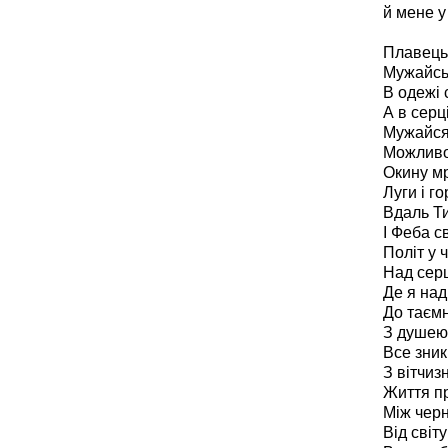
й мене у
Плавець,
Мужайсь,
В одежі 
А в серці
Мужайся!
Можливо,
Окину м
Луги і го
Вдаль Ти
І Феба с
Політ у ч
Над серц
Де я над
До таємн
З душею
Все зник
З вітчиз
Життя пр
Між черні
Від світ