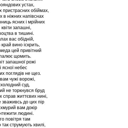
ояндових устах,
х пристрасних обіймах,
х в ніжних напівснах
вниць ясних і мрійних
 квіти запашні,
воцтва в тишині.
пах вас обідній,
 край вино іскрить,
меда цей привітний
апалює щомить.
іт запашної рожі
і ясної небес
х поглядів не щез.
вам чужі ворожі,
 холодний суд,
й не торкнувся бруд
 справ життєвих нині,
 зваживсь до цих пір
хмурий вам докір
ентежити людині.
о повітря там
 так струмують хвилі,