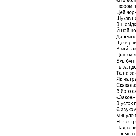
«По волі
І зором 
Цей чорн
Шукав не
В н свід
Й найшов
Даремно
Що вірни
В мій за
Цей сміл
Був бунт
І в запід
Та на за
Як на гра
Сказали:
В його с
«Закон» 
В устах 
Є звуком
Минуло в
Я, з ост
Надію щ
Її зі мно