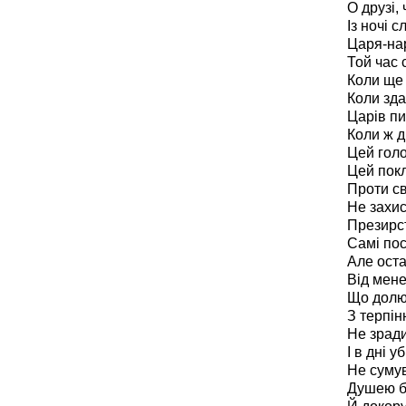
О друзі,
Із ночі с
Царя-нар
Той час 
Коли ще 
Коли зд
Царів пи
Коли ж ді
Цей голо
Цей покл
Проти св
Не захис
Презирст
Самі пос
Але оста
Від мене
Що долю
З терпін
Не зради
І в дні у
Не сумув
Душею б