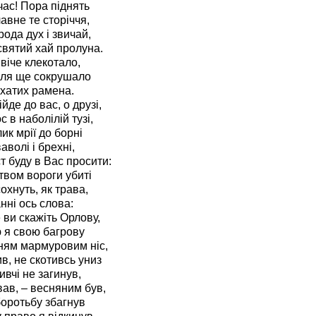
 час! Пора піднять
лавне те сторіччя,
ода дух і звичай,
святий хай пролуна.
віче клекотало,
аля ще сокрушало
хатих рамена.
йде до вас, о друзі,
с в наболілій тузі,
ик мрії до борні
аволі і брехні,
т буду в Вас просити:
вом вороги убиті
охнуть, як трава,
нні ось слова:
 ви скажіть Орлову,
 я свою багрову
ням мармуровим ніс,
в, не скотивсь униз
бивчі не загинув,
ав, – весняним був,
оротьбу збагнув