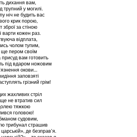
тить дихання вам,
д трупний у могилі.
пу ніч не будить вас
вого крик порою,
т зброї за стіною
і варти кожен раз.
твуюча відплата,
ись чолом тупим,
 ще пером своїм
 присуд вам готовить
ть під вдаром ножовим
’язнення окови...
идіння заповзяті
аступлять грізний грім!
цих жахливих стріл
, ще не втратив сил
 долею тяжкою
лився головою!
бманом судовим,
тю трибунал страшив
 царській», де безправ’я.