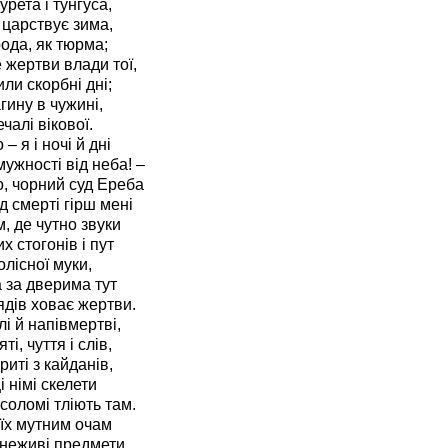
урета і тунгуса,
 царствує зима,
рода, як тюрма;
 жертви влади тої,
или скорбні дні;
агину в чужині,
чалі вікової.
– я і ночі й дні
ужності від неба! –
, чорний суд Ереба
д смерті гірш мені
м, де чутно звуки
х стогонів і пут
олісної муки,
 за дверима тут
ядів ховає жертви.
лі й напівмертві,
ті, чуття і слів,
риті з кайданів,
і німі скелети
 соломі тліють там.
їх мутним очам
неживі предмети.