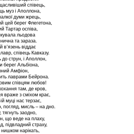
щасливіший співець,
ь муз і Аполлона,
палкої думи жрець,
й цей берег Флегетона,
й Тартар оспіва,
скувала льодова
нична та зараза.
 в’язень віддає
 лавр, співець Кавказу.
 до струн, і Аполлон,
 берег Альбіона,
юний Амфіон,
ить лаврами Бейрона.
овим співцям любов!
кохання там, де кров,
я враже з сміхом крає,
ій муці нас терзає,
, погляд, мисль – на дно.
, тягнуть заодно,
н, що веде на плаху,
од, підвладний страху,
 нишком нарікать,