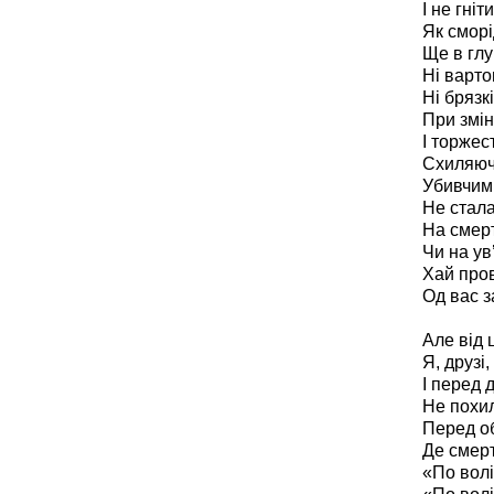
І не гні
Як сморі
Ще в глу
Ні варто
Ні брязкі
При змін
І торжес
Схиляюч
Убивчим
Не стала
На смер
Чи на ув
Хай пров
Од вас з
Але від 
Я, друзі
І перед
Не похи
Перед о
Де смер
«По волі