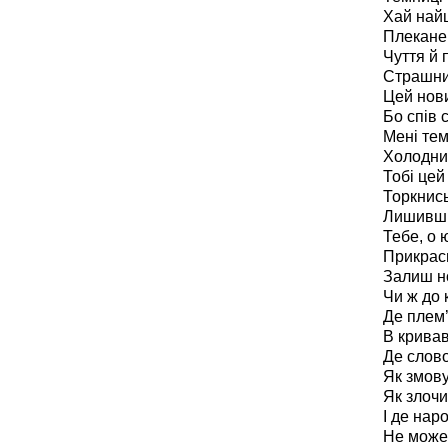
Хай най
Плеканец
Чуття й 
Страшни
Цей нови
Бо спів 
Мені тем
Холодний
Тобі цей
Торкнись
Лишивши
Тебе, о 
Прикрас
Залиш н
Чи ж до 
Де плем’
В кривав
Де слово
Як змову
Як злочи
І де нар
Не може