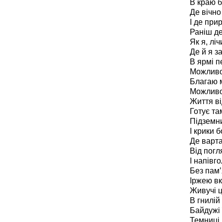
В краю б
Де вічно
І де при
Раніш де
Як я, ліч
Де й я з
В ярмі пе
Можливо 
Благаю м
Можливо
Життя ві
Готує та
Підземни
І крики б
Де варта
Від погл
І напівго
Без пам’я
Іржею вк
Живучі ц
В гнилій
Байдужі 
Темниці 