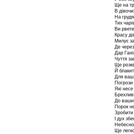
Ще на тр
В дівочи
На грудя
Тих чарі
Ви рвете
Красу ді
Милує за
Де через
Дар Гані
Чуття з
Ще розкв
Й блакит
Для ваши
Погрози 
Які несе
Брехливи
До ваших
Порок не
Зробити 
І дух зб
Небесног
Ще легко