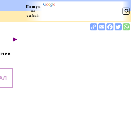
►
инев
АЛ