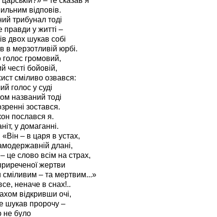
 царській?» – те сказав я
пильним відповів.
ий трибунал тоді
 правди у житті –
ків двох шукав собі
 в мерзотливій юрбі.
 голос громовий,
й честі бойовій,
хист сміливо озвався:
ий голос у суді
ом названий тоді
озренні зостався.
кон послався я.
ніт, у домаганні.
 «Він – в царя в устах,
амодержавній длані,
– це слово всім на страх,
приреченої жертви
 сміливим – та мертвим...»
се, неначе в снах!..
рахом відкривши очі,
е шукав пророчу –
ю не було