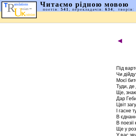
◄
Під варто
Чи дійду
Моєї бит
Туди, де 
Ще, знаю
Дар Геби
Цвіт заг
І гасне т
В єднанні
В поезії
Ще у роз
У вас зв