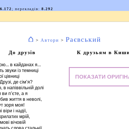
⌂
Раєвський
>
Автори
>
До друзів
К друзьям в Киш
ю... в кайданах я...
ть звуки із темниці
ПОКАЗАТИ ОРИГІН
ої цівниці
Друзі, де сім’я?
, в напіввільній долі
 ви п’єте, а я
убив життя в неволі,
ут зоря моя!
 віри і надії,
 крилатих мрій,
мові вічовій
учать слова стальнії.