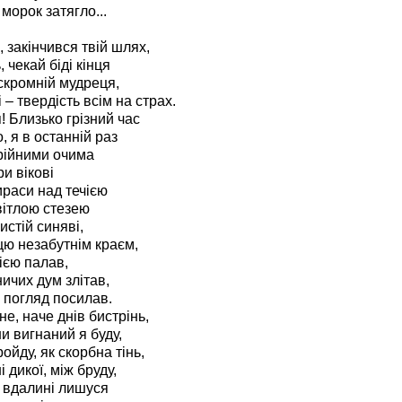
 морок затягло...
 закінчився твій шлях,
 чекай біді кінця
скромній мудреця,
 – твердість всім на страх.
 Близько грізний час
 я в останній раз
рійними очима
ри вікові
раси над течією
вітлою стезею
истій синяві,
ю незабутнім краєм,
ією палав,
ичих дум злітав,
 погляд посилав.
не, наче днів бистрінь,
ни вигнаний я буду,
ойду, як скорбна тінь,
 дикої, між бруду,
у вдалині лишуся