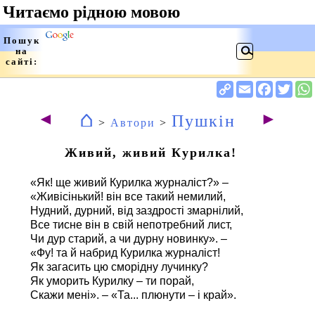
⌂
◄
►
Пушкін
>
Автори
>
Живий, живий Курилка!
«Як! ще живий Курилка журналіст?» –
«Живісінький! він все такий немилий,
Нудний, дурний, від заздрості змарнілий,
Все тисне він в свій непотребний лист,
Чи дур старий, а чи дурну новинку». –
«Фу! та й набрид Курилка журналіст!
Як загасить цю сморідну лучинку?
Як уморить Курилку – ти порай,
Скажи мені». – «Та... плюнути – і край».