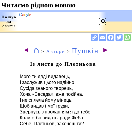
⌂
◄
►
Пушкін
>
Автори
>
Із листа до Плетньова
Мого ти дяді видавець,
І заслужив цього надійно
Сусіда знаного творець,
Хоча «Беседа», вже покійна,
І не сплела йому вінець.
Щоб видав і мої труди,
Звернусь з проханням я до тебе.
Коли ж бо видать, ради Феба,
Себе, Плетньов, захочеш ти?