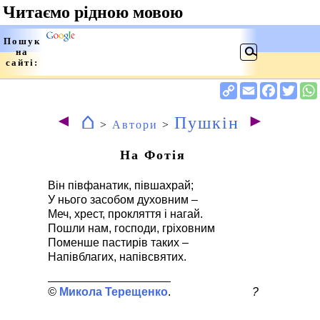
⌂
◄
►
Пушкін
>
Автори
>
На Фотія
Він півфанатик, півшахрай;
У нього засобом духовним –
Меч, хрест, прокляття і нагай.
Пошли нам, господи, гріховним
Поменше пастирів таких –
Напівблагих, напівсвятих.
Микола Терещенко
?