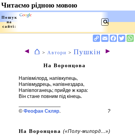
⌂
◄
►
Пушкін
>
Автори
>
На Воронцова
Напівмілорд, напівкупець,
Напівмудрець, напівнездара,
Напівпоганець; прийде ж кара:
Він стане повним під кінець.
Феофан Скляр
?
На Воронцова
(«Полу-милорд...»)