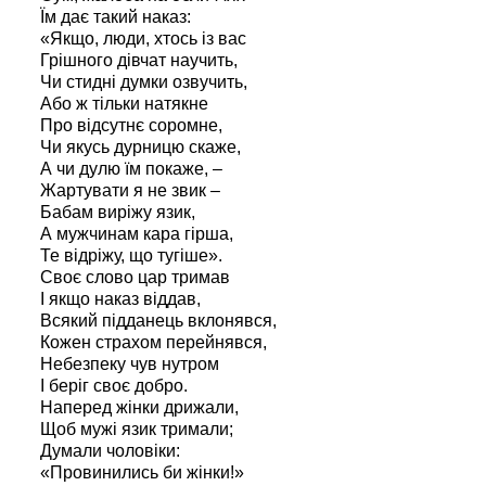
Їм дає такий наказ:
«Якщо, люди, хтось із вас
Грішного дівчат научить,
Чи стидні думки озвучить,
Або ж тільки натякне
Про відсутнє соромне,
Чи якусь дурницю скаже,
А чи дулю їм покаже, –
Жартувати я не звик –
Бабам виріжу язик,
А мужчинам кара гірша,
Те відріжу, що тугіше».
Своє слово цар тримав
І якщо наказ віддав,
Всякий підданець вклонявся,
Кожен страхом перейнявся,
Небезпеку чув нутром
І беріг своє добро.
Наперед жінки дрижали,
Щоб мужі язик тримали;
Думали чоловіки:
«Провинились би жінки!»