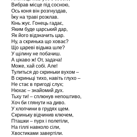
Вибрав місце під сосною,
Ось коня він розгнуздав,
Їжу на траві розклав.
Кінь жує. Гонець гадає,
Яким буде царський дар,
Як його відзначить цар.
Ну, а скринька що ховає?
Що цареві відьма шле?
У щілину не побачиш.
А цікаво ж! От, задача!
Може, хай собі. Але!
Тулиться до скриньки вухом –
В скриньці тихо, навіть глухо –
Не стає в пригоді слух;
Нюхає – знайомий дух.
Тьху ти! – сплюнув непоштиво,
Хоч би глянути на диво.
У хлопчини в грудях щем.
Скриньку відчинив ключем,
Пташки – пурх і полетіли,
На гіллі навколо сіли,
Хвостиками завертіли.