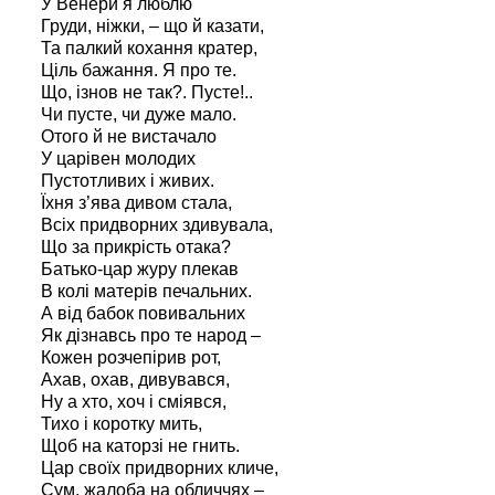
У Венери я люблю
Груди, ніжки, – що й казати,
Та палкий кохання кратер,
Ціль бажання. Я про те.
Що, ізнов не так?. Пусте!..
Чи пусте, чи дуже мало.
Отого й не вистачало
У царівен молодих
Пустотливих і живих.
Їхня з’ява дивом стала,
Всіх придворних здивувала,
Що за прикрість отака?
Батько-цар журу плекав
В колі матерів печальних.
А від бабок повивальних
Як дізнавсь про те народ –
Кожен розчепірив рот,
Ахав, охав, дивувався,
Ну а хто, хоч і сміявся,
Тихо і коротку мить,
Щоб на каторзі не гнить.
Цар своїх придворних кличе,
Сум, жалоба на обличчях –