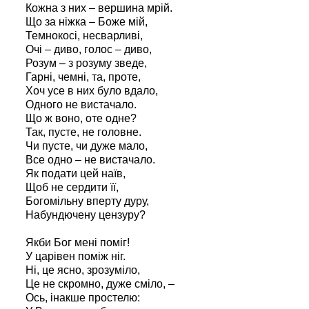
Кожна з них – вершина мрій.
Що за ніжка – Боже мій,
Темнокосі, несварливі,
Очі – диво, голос – диво,
Розум – з розуму зведе,
Гарні, чемні, та, проте,
Хоч усе в них було вдало,
Одного не вистачало.
Що ж воно, оте одне?
Так, пусте, не головне.
Чи пусте, чи дуже мало,
Все одно – не вистачало.
Як подати цей наїв,
Щоб не сердити її,
Богомільну вперту дуру,
Набундючену цензуру?
Якби Бог мені поміг!
У царівен поміж ніг.
Ні, це ясно, зрозуміло,
Це не скромно, дуже сміло, –
Ось, інакше простелю: