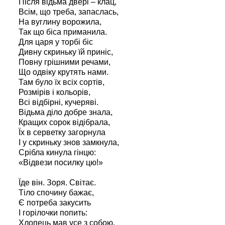
Після відьма двері – клац,
Всім, що треба, запаслась,
На вуглину ворожила,
Так що біса приманила.
Для царя у торбі біс
Дивну скриньку їй приніс,
Повну грішними речами,
Що одвіку крутять нами.
Там було їх всіх сортів,
Розмірів і кольорів,
Всі відбірні, кучеряві.
Відьма діло добре знала,
Кращих сорок відібрала,
Їх в серветку загорнула
І у скриньку знов замкнула,
Срібла кинула гінцю:
«Відвези посилку цю!»
Їде він. Зоря. Світає.
Тіло спочину бажає,
Є потреба закусить
І горілочки попить:
Хлопець мав усе з собою,