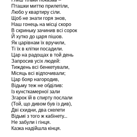
Пташки миттю прилетіли,
Любо у квартиру сіли.
Щоб не знати горя знов,
Наш гонець на місці скоро
В скриньку зачинив всі сорок
Й хутко до царя пішов.
Як царівнам їх вручили,
Ті їх в клітки посадили.
Цар на радощах в той день
Запросив усіх людей:
Тиждень всі бенкетували,
Місяць всі відпочивали;
Цар бояр нагородив,
Відьму теж не обділив:
Із кунсткамерної зали
Згарок їй в спирту послали
(Той, що дивом був із див),
Дві єхидни, два скелети
Відьмі з того ж кабінету...
Не забули і гінця.
Казка надійшла кінця.