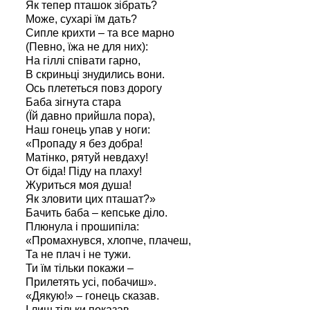
Як тепер пташок зібрать?
Може, сухарі їм дать?
Сипле крихти – та все марно
(Певно, їжа не для них):
На гіллі співати гарно,
В скриньці знудились вони.
Ось плететься повз дорогу
Баба зігнута стара
(Їй давно прийшла пора),
Наш гонець упав у ноги:
«Пропаду я без добра!
Матінко, рятуй невдаху!
От біда! Піду на плаху!
Журиться моя душа!
Як зловити цих пташат?»
Бачить баба – кепське діло.
Плюнула і прошипіла:
«Промахнувся, хлопче, плачеш,
Та не плач і не тужи.
Ти їм тільки покажи –
Прилетять усі, побачиш».
«Дякую!» – гонець сказав.
І лиш тільки показав –