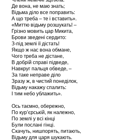
Де вона, не маю знать;
Відьма діло все поправить:
А що треба – те і вставить».
«Миттю відьму розшукать! –
Грізно мовить цар Микита,
Брови зведені сердито:
З-під землі її дістать!
Якщо ж нас вона обмане,
Чого треба не дістане,
В добрій справі підведе,
Навкруг пальця обведе, –
За таке неправе діло
Зразу ж, в чистий понеділок,
Відьму накажу спалить:
І тим небо ублажить».
Ось таємно, обережно,
По кур’єрській, як належно,
По землі у всі кінці
Були послані гінці.
Скачуть, нишпорять, питають,
Відьму для царя шукають.