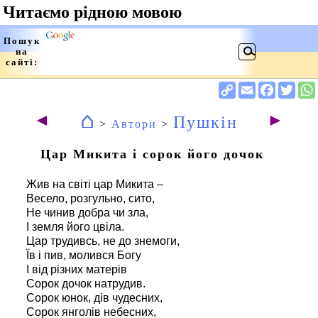
⌂
◄
►
Пушкін
>
Автори
>
Цар Микита і сорок його дочок
Жив на світі цар Микита –
Весело, розгульно, сито,
Не чинив добра чи зла,
І земля його цвіла.
Цар трудивсь, не до знемоги,
Їв і пив, молився Богу
І від різних матерів
Сорок дочок натрудив.
Сорок юнок, дів чудесних,
Сорок янголів небесних,