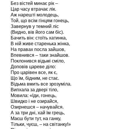
Без вістей минає рік –
Цар часу втрачає лік.
Аж нарешті молодець,
Той, що всім гінцям гонець,
Завернув у темний ліс
(Видно, вів його сам біс).
Бачить він: стоїть хатинка,
В ній живе старенька жінка,
На правах посла зайшов,
Впевнився – таки знайшов.
Поклонився відьмі сміло,
Доповів цареве діло:
Про царівен все, як є,
Що їм, бідним, не стає.
Відьма вмить все зрозуміла.
Випхала за двері тіло,
Мовила: «Іди, гонець,
Швидко і не озирайся,
Озирнешся – начувайся.
А за три дні, хай їм грець,
Маєш бути тут, на ганку,
Тільки, чуєш, – на світанку!»