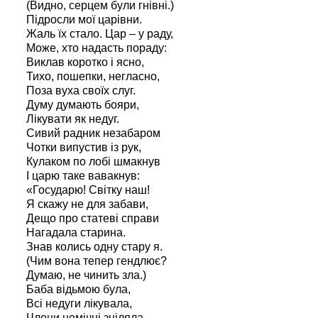
(Видно, серцем були гнівні.)
Підросли мої царівни.
Жаль їх стало. Цар – у раду,
Може, хто надасть пораду:
Виклав коротко і ясно,
Тихо, пошепки, негласно,
Поза вуха своїх слуг.
Думу думають бояри,
Лікувати як недуг.
Сивий радник незабаром
Чотки випустив із рук,
Кулаком по лобі шмакнув
І царю таке вавакнув:
«Государю! Світку наш!
Я скажу не для забави,
Дещо про статеві справи
Нагадала старина.
Знав колись одну стару я.
(Чим вона тепер гендлює?
Думаю, не чинить зла.)
Баба відьмою була,
Всі недуги лікувала,
Члени немічні зціляла.